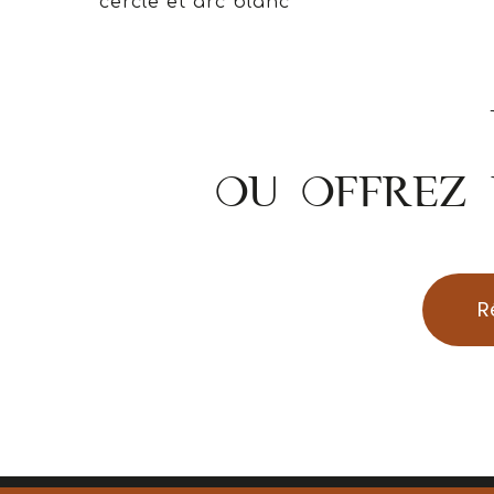
cercle et arc blanc
OU OFFREZ 
R