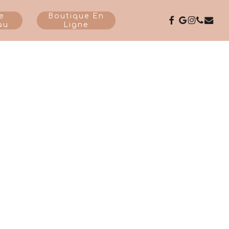
e
Boutique En
Facebook
Google-
Instagr
Phone
Emai
au
Ligne
Plus