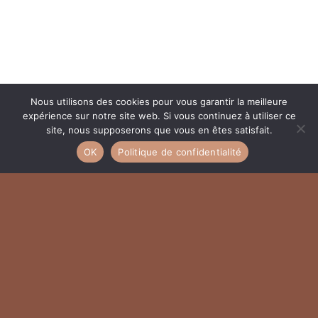
Nous utilisons des cookies pour vous garantir la meilleure
INFOS PRATIQUES
expérience sur notre site web. Si vous continuez à utiliser ce
site, nous supposerons que vous en êtes satisfait.
OK
Politique de confidentialité
Vos rendez-vous
Vous recevrez une confirmation par sms la
veille de votre RDV. Merci de nous prévenir au
plus vite si vous ne pouvez honorer vos
rendez-vous. Tout RDV réservé et non annulé
sera dû sauf pour un évènement indésirable
de dernière minute.
Lire nos Conditions Générales de Vente
complètes : lien en bas de page.