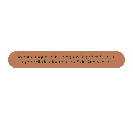
Avant chaque soin : diagnostic grâce à notre
appareil de diagnostic « Skin Analyzer ».