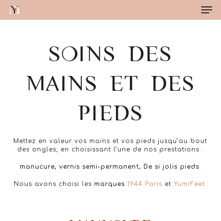
Me
Skip
to
main
Close
content
Menu
SOINS DES
MAINS ET DES
PIEDS
Mettez en valeur vos mains et vos pieds jusqu’au bout
des ongles, en choisissant l’une de nos prestations :
manucure, vernis semi-permanent, De si jolis pieds
.
Nous avons choisi les
marques
1944 Paris
et
YumiFeet
.