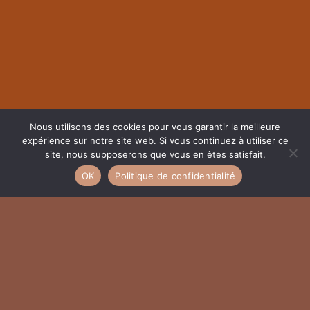
Nous utilisons des cookies pour vous garantir la meilleure
expérience sur notre site web. Si vous continuez à utiliser ce
site, nous supposerons que vous en êtes satisfait.
NOUS CONTACTER
OK
Politique de confidentialité
contact@institut-yosoy.fr
02 99 05 38 90
14 place de Bretagne - BRUZ