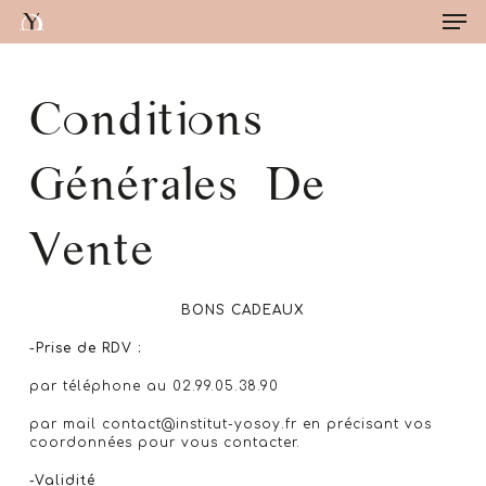
Me
Skip
to
main
Close
content
Menu
Conditions
Générales De
Vente
BONS CADEAUX
-Prise de RDV :
par téléphone au 02.99.05.38.90
par mail contact@institut-yosoy.fr en précisant vos
coordonnées pour vous contacter.
-Validité