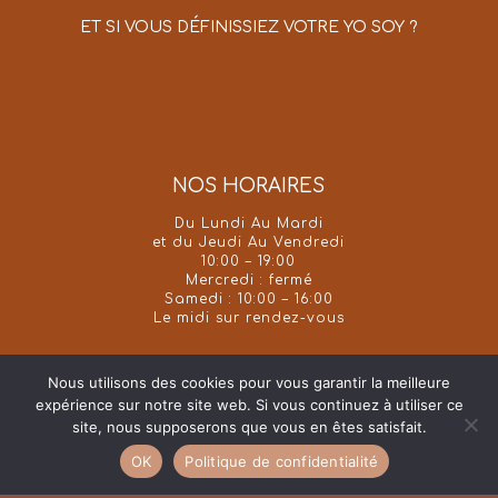
ET SI VOUS DÉFINISSIEZ VOTRE YO SOY ?
NOS HORAIRES
Du Lundi Au Mardi
et du Jeudi Au Vendredi
10:00 – 19:00
Mercredi : fermé
Samedi : 10:00 – 16:00
Le midi sur rendez-vous
Nous utilisons des cookies pour vous garantir la meilleure
expérience sur notre site web. Si vous continuez à utiliser ce
site, nous supposerons que vous en êtes satisfait.
facebook
google-
instagram
phone
email
OK
Politique de confidentialité
plus