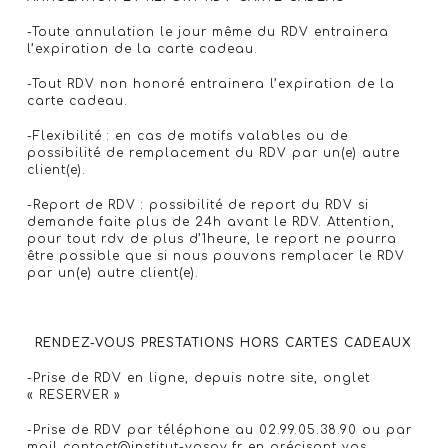
-Toute annulation le jour même du RDV entrainera
l’expiration de la carte cadeau.
-Tout RDV non honoré entrainera l’expiration de la
carte cadeau.
-Flexibilité : en cas de motifs valables ou de
possibilité de remplacement du RDV par un(e) autre
client(e).
-Report de RDV : possibilité de report du RDV si
demande faite plus de 24h avant le RDV. Attention,
pour tout rdv de plus d’1heure, le report ne pourra
être possible que si nous pouvons remplacer le RDV
par un(e) autre client(e).
RENDEZ-VOUS PRESTATIONS HORS CARTES CADEAUX
-Prise de RDV en ligne, depuis notre site, onglet
« RESERVER »
-Prise de RDV par téléphone au 02.99.05.38.90 ou par
mail contact@institut-yosoy.fr en précisant vos