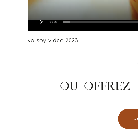
00:00
yo-soy-video-2023
OU OFFREZ 
R