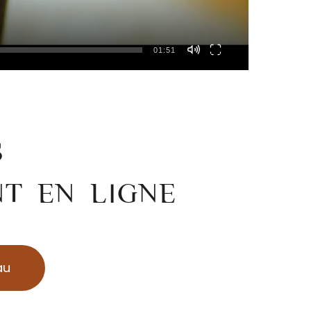
01:51
S
NT EN LIGNE
au