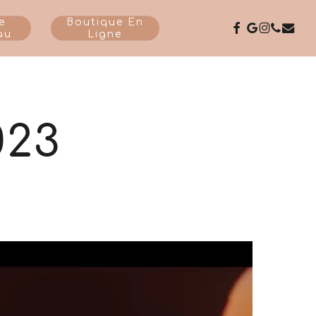
e
Boutique En
Facebook
Google-
Instagr
Phone
Emai
au
Ligne
Plus
023