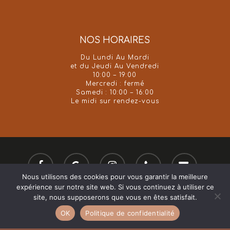
NOS HORAIRES
Du Lundi Au Mardi
et du Jeudi Au Vendredi
10:00 – 19:00
Mercredi : fermé
Samedi : 10:00 – 16:00
Le midi sur rendez-vous
facebook
google-
instagram
phone
email
plus
Nous utilisons des cookies pour vous garantir la meilleure
expérience sur notre site web. Si vous continuez à utiliser ce
site, nous supposerons que vous en êtes satisfait.
© 2026 Yo Soy. Tous droits réservés. Création
OK
Politique de confidentialité
Atelier Com'Personne
.
Mentions légales
.
CGV