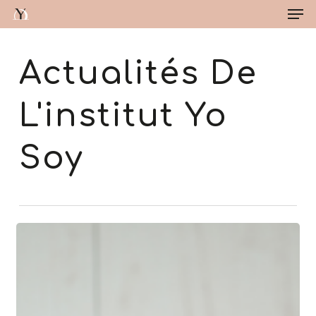
Me
Skip
to
main
Close
content
Menu
Actualités De
L'institut Yo
Soy
Conseils
pour
maman
débordée