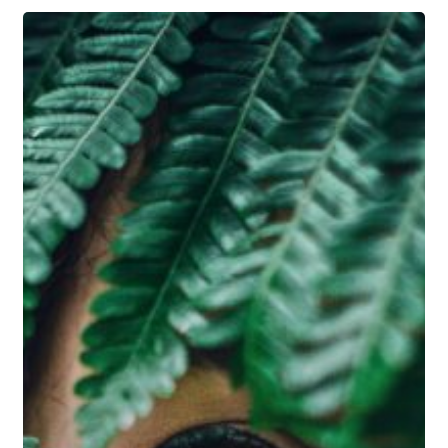
Mars
:
Objectif
DÉTOX