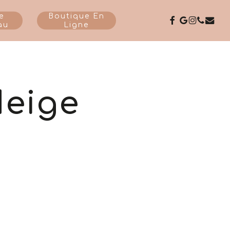
e
Boutique En
Facebook
Google-
Instagr
Phone
Emai
au
Ligne
Plus
eige