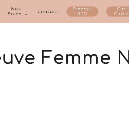
Nos
Prendre
Cart
Contact
Soins
RDV
Cade
euve Femme N