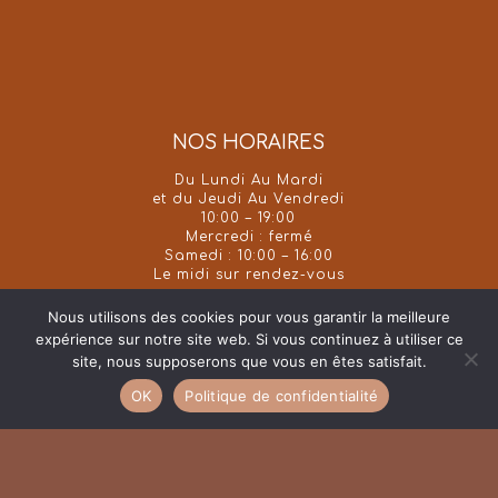
NOS HORAIRES
Du Lundi Au Mardi
et du Jeudi Au Vendredi
10:00 – 19:00
Mercredi : fermé
Samedi : 10:00 – 16:00
Le midi sur rendez-vous
Nous utilisons des cookies pour vous garantir la meilleure
expérience sur notre site web. Si vous continuez à utiliser ce
site, nous supposerons que vous en êtes satisfait.
OK
Politique de confidentialité
facebook
google-
instagram
phone
email
plus